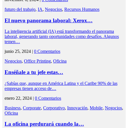
futuro del trabajo
,
IA
,
Negocios
,
Recursos Humanos
El nuevo panorama laboral: Xerox…
La inteligencia artificial (IA) está transformando el panorama
laboral, generando tanto oportunidades como desafíos. Algunos
temen…
junio 25, 2024 |
0 Comentarios
Negocios
,
Office Printing
,
Oficina
Enséñale a tu jefe estas…
¿Sabías que, aunque en América Latina y el Caribe 90% de las
empresas tienen acceso de…
enero 22, 2024 |
0 Comentarios
Business
,
Corporate
,
Corporativo
,
Innovación
,
Mobile
,
Negocios
,
Oficina
La oficina perdurará cuando la…