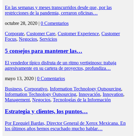
En las semanas y meses transcurridos desde que, por las
restricciones de la pandemia, cerraron oficinas…
octubre 28, 2020 |
0 Comentarios
Corporate
,
Customer Care
,
Customer Experience
,
Customer
Focus
,
Negocios
,
Servicios
5 consejos para mantener las…
El vendedor típico disfruta de un ritmo vertiginoso: trabaja
agresivamente en su cartera de proyectos, profundiza…
mayo 13, 2020 |
0 Comentarios
Business
,
Corporativo
,
Information Technology Outsourcing
,
Information Technology Outsourcing
,
Innovación
,
Innovation
,
Management
,
Negocios
,
Tecnologías de la Información
Estrategia y clientes, los puntos…
Por Ezequiel Bardas, Director General de Xerox Mexicana. En
los últimos años hemos escuchado mucho hablar…