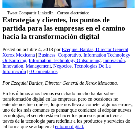
Tweet
Compartir
LinkedIn
Correo electrónico
Estrategia y clientes, los puntos de
partida para las empresas en el camino
hacia la transformación digital
Posted on
octubre 4, 2018
por
Ezequiel Bardas, Director General
Xerox Mexicana
|
Business
,
Corporativo
,
Information Technology
Outsourcing
,
Information Technology Outsourcing
,
Innovación
,
Innovation
,
Management
,
Negocios
,
Tecnologías De La
Información
|
0 Comentarios
Por Ezequiel Bardas, Director General de Xerox Mexicana.
En los últimos años hemos escuchado mucho hablar sobre
transformación digital en las empresas, pero en ocasiones no
entendemos bien qué es, lo que nos lleva a cometer algunos errores,
uno de los más comunes es pensar que comienza al adoptar nuevas
tecnologías, el secreto está en hacer los procesos productivos a
través de la tecnología para redefinir a los productos y servicios de
tal forma que se adapten al
entorno digital.