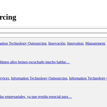
rcing
mation Technology Outsourcing
,
Innovación
,
Innovation
,
Management
,
 últimos años hemos escuchado mucho hablar…
ervices
,
Information Technology Outsourcing
,
Information Technology 
das empresariales, ya que resulta esencial para…