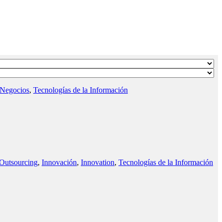
Negocios
,
Tecnologías de la Información
Outsourcing
,
Innovación
,
Innovation
,
Tecnologías de la Información