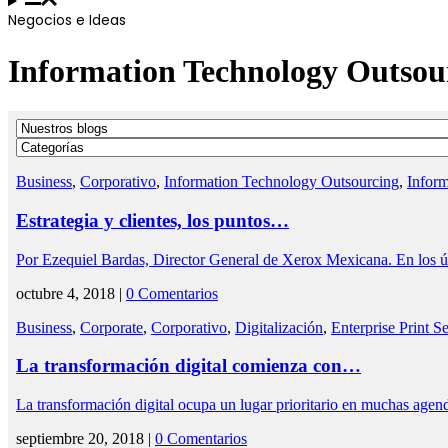
Negocios e Ideas
Information Technology Outsou
Business
,
Corporativo
,
Information Technology Outsourcing
,
Infor
Estrategia y clientes, los puntos…
Por Ezequiel Bardas, Director General de Xerox Mexicana. En los
octubre 4, 2018 |
0 Comentarios
Business
,
Corporate
,
Corporativo
,
Digitalización
,
Enterprise Print S
La transformación digital comienza con…
La transformación digital ocupa un lugar prioritario en muchas agen
septiembre 20, 2018 |
0 Comentarios