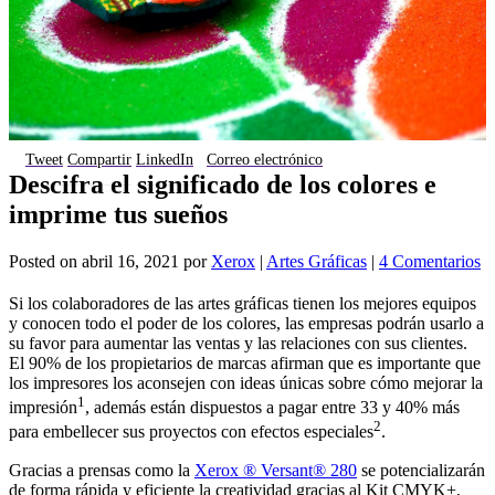
Tweet
Compartir
LinkedIn
Correo electrónico
Descifra el significado de los colores e
imprime tus sueños
Posted on
abril 16, 2021
por
Xerox
|
Artes Gráficas
|
4 Comentarios
Si los colaboradores de las artes gráficas tienen los mejores equipos
y conocen todo el poder de los colores, las empresas podrán usarlo a
su favor para aumentar las ventas y las relaciones con sus clientes.
El 90% de los propietarios de marcas afirman que es importante que
los impresores los aconsejen con ideas únicas sobre cómo mejorar la
1
impresión
, además están dispuestos a pagar entre 33 y 40% más
2
para embellecer sus proyectos con efectos especiales
.
Gracias a prensas como la
Xerox ® Versant® 280
se potencializarán
de forma rápida y eficiente la creatividad gracias al Kit CMYK+,