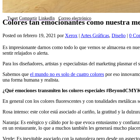
Tweet
Compartir
LinkedIn
Correo electrónico
Colores tan emocionantes como nuestra m
Posted on
febrero 19, 2021
por
Xerox
|
Artes Gráficas
,
Diseño
|
0 Co
Es impresionante darnos como todo lo que vemos se almacena en nuest
sentir relajados o alerta.
Para los diseñadores, artistas y especialistas del marketing plasmar el
Sabemos que
el mundo no es solo de cuatro colores
por eso innovam
una forma humana y realista.
¿Qué emociones transmiten los colores especiales #BeyondCMY
En general con los colores fluorescentes y con tonalidades metálicas 
Rosa intenso: este color está asociado al cariño, la gratitud y la dulzu
Naranja: Es enérgico y cálido por lo que evoca entusiasmo y confianza
en un restaurante, lo que a muchos también les generará mucho placer
Verde: Es inevitable asociarlo con la naturaleza pero desde un aspecto