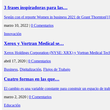
3 frases inspiradoras para las…
Según con el reporte Women in business 2021 de Grant Thornton[1]
marzo 10, 2022 |
0 Comentarios
Innovación
Xerox y Vortran Medical se…
Xerox Holdings Corporation (NYSE: XRX) y Vortran Medical Techn
abril 17, 2020 |
0 Comentarios
Business
,
Digitalización
,
Flujos de Trabajo
Cuatro formas en las que…
El cambio es una variable constante para construir un espacio de tra
marzo 2, 2020 |
0 Comentarios
Educación