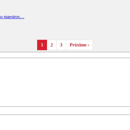
como maestros…
1
2
3
Próximo ›