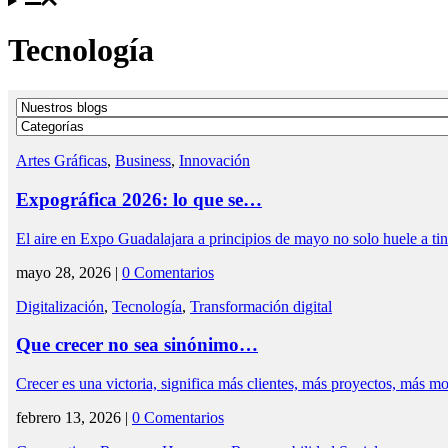
Tecnología
Artes Gráficas
,
Business
,
Innovación
Expográfica 2026: lo que se…
El aire en Expo Guadalajara a principios de mayo no solo huele a ti
mayo 28, 2026 |
0 Comentarios
Digitalización
,
Tecnología
,
Transformación digital
Que crecer no sea sinónimo…
Crecer es una victoria, significa más clientes, más proyectos, más 
febrero 13, 2026 |
0 Comentarios