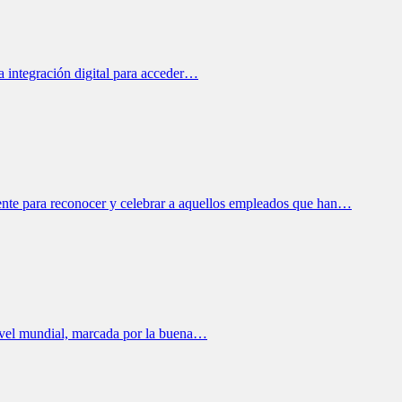
 integración digital para acceder…
ente para reconocer y celebrar a aquellos empleados que han…
nivel mundial, marcada por la buena…