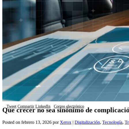
Tweet
Compartir
LinkedIn
Correo electrónico
Que crecer no sea sinónimo de complicaci
Posted on
febrero 13, 2026
por
Xerox
|
Digitalización
,
Tecnología
,
Tr