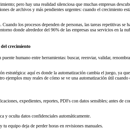
ovimiento; pero hay una realidad silenciosa que muchas empresas descu
iones de archivos y más pendientes urgentes: cuando el crecimiento está
. Cuando los procesos dependen de personas, las tareas repetitivas se 
entorno donde alrededor del 96% de las empresas usa servicios en la nub
n del crecimiento
puente humano entre herramientas: buscar, reenviar, validar, renombrar, a
ión estratégica: aquí es donde la automatización cambia el juego, ya que 
atro ejemplos muy reales de cómo se ve una automatización útil cuando 
ficaciones, expedientes, reportes, PDFs con datos sensibles; antes de c
ica y oculta datos confidenciales automáticamente.
 tu equipo deja de perder horas en revisiones manuales.