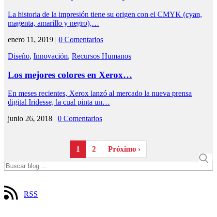
La historia de la impresión tiene su origen con el CMYK (cyan,
magenta, amarillo y negro),…
enero 11, 2019 |
0 Comentarios
Diseño
,
Innovación
,
Recursos Humanos
Los mejores colores en Xerox…
En meses recientes, Xerox lanzó al mercado la nueva prensa
digital Iridesse, la cual pinta un…
junio 26, 2018 |
0 Comentarios
1
2
Próximo ›
RSS