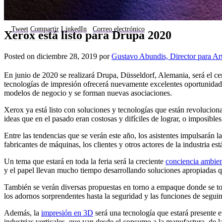
Tweet
Compartir
LinkedIn
Correo electrónico
Xerox está listo para Drupa 2020
Posted on
diciembre 28, 2019
por
Gustavo Abundis, Director para Ar
En junio de 2020 se realizará Drupa, Düsseldorf, Alemania, será el cen
tecnologías de impresión ofrecerá nuevamente excelentes oportunidade
modelos de negocio y se forman nuevas asociaciones.
Xerox ya está listo con soluciones y tecnologías que están revolucion
ideas que en el pasado eran costosas y difíciles de lograr, o imposibles 
Entre las tendencias que se verán este año, los asistentes impulsarán l
fabricantes de máquinas, los clientes y otros actores de la industria 
Un tema que estará en toda la feria será la creciente
conciencia ambien
y el papel llevan mucho tiempo desarrollando soluciones apropiadas q
También se verán diversas propuestas en torno a empaque donde se toca
los adornos sorprendentes hasta la seguridad y las funciones de seguim
Además, la
impresión en 3D
será una tecnología que estará presente 
industrias verticales, que van desde el consumo a la manufactura, de l