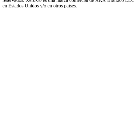
reservados. Xerox® es una marca comercial de XRX Brandco LLC
en Estados Unidos y/o en otros países.