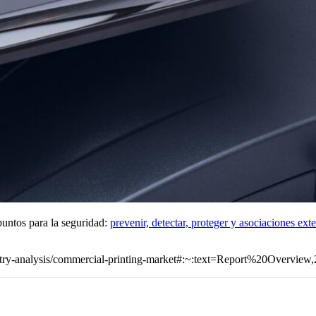
puntos para la seguridad:
prevenir, detectar, proteger y asociaciones ext
ustry-analysis/commercial-printing-market#:~:text=Report%20Over