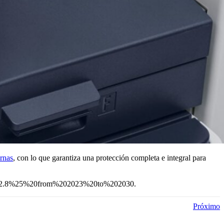
ernas
, con lo que garantiza una protección completa e integral para
view,2.8%25%20from%202023%20to%202030.
Próximo