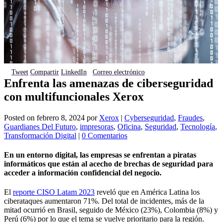
Tweet
Compartir
LinkedIn
Correo electrónico
Enfrenta las amenazas de ciberseguridad
con multifuncionales Xerox
Posted on
febrero 8, 2024
por
Xerox
|
Cyberseguridad
,
Fraudes
,
Guardianes Del Futuro
,
impresoras
,
Oficina
,
Seguridad
,
Tecnología
,
Transformación Digital
|
0 Comentarios
En un entorno digital, las empresas se enfrentan a piratas
informáticos que están al acecho de brechas de seguridad para
acceder a información confidencial del negocio.
El
reporte CISO Latam 2023
reveló que en América Latina los
ciberataques aumentaron 71%. Del total de incidentes, más de la
mitad ocurrió en Brasil, seguido de México (23%), Colombia (8%) y
Perú (6%) por lo que el tema se vuelve prioritario para la región.