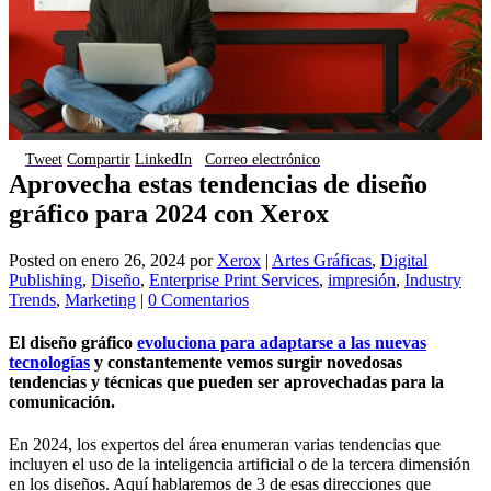
Tweet
Compartir
LinkedIn
Correo electrónico
Aprovecha estas tendencias de diseño
gráfico para 2024 con Xerox
Posted on
enero 26, 2024
por
Xerox
|
Artes Gráficas
,
Digital
Publishing
,
Diseño
,
Enterprise Print Services
,
impresión
,
Industry
Trends
,
Marketing
|
0 Comentarios
El diseño gráfico
evoluciona para adaptarse a las nuevas
tecnologías
y constantemente vemos surgir novedosas
tendencias y técnicas que pueden ser aprovechadas para la
comunicación.
En 2024, los expertos del área enumeran varias tendencias que
incluyen el uso de la inteligencia artificial o de la tercera dimensión
en los diseños. Aquí hablaremos de 3 de esas direcciones que