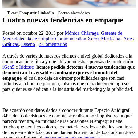
Tweet
Compartir
LinkedIn
Correo electrónico
Cuatro nuevas tendencias en empaque
Posted on
octubre 22, 2018
por
Mónica Chárraga, Gerente de
Mercadotecnia de Graphic Communication Xerox Mexicana
|
Artes
Gráficas
,
Diseño
|
2 Comentarios
A través de varios de nuestros clientes a nivel global dedicados a la
comunicación gráfica y que utilizan nuestras prensas de producción
iGen5
e
Iridesse
hemos podido detectar 4 nuevas tendencias que
demuestran lo versátil y cambiante que es el mundo del
empaque
, el cual no deja de ofrecer posibilidades que son casi
infinitas a la hora de producir, mismas que se traducen en ingresos
para quienes se dedican a la industria del marketing y la publicidad.
De acuerdo con datos dados a conocer durante Espacio Anidigraf,
84% de las decisiones de compra se realizan por impulso y aunque
parezca mentira, en muchas de las ocasiones el empaque tiene
mucho que ver. Los colores, los materiales y los acabados, son tres
de los elementos básicos que llaman la atención de los consumidores
y que transforman al
empaque en una experiencia
.