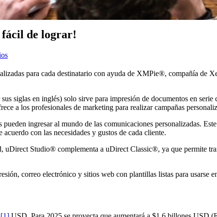
fácil de lograr!
ios
onalizadas para cada destinatario con ayuda de XMPie®, compañía de X
 sus siglas en inglés) solo sirve para impresión de documentos en serie
ece a los profesionales de marketing para realizar campañas personaliz
as pueden ingresar al mundo de las comunicaciones personalizadas. Est
e acuerdo con las necesidades y gustos de cada cliente.
ad, uDirect Studio® complementa a uDirect Classic®, ya que permite tra
ón, correo electrónico y sitios web con plantillas listas para usarse 
s
[1]
USD. Para 2025 se proyecta que aumentará a $1.6 billones USD 