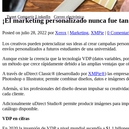
Tweet
Compartir
LinkedIn
Correo electrónico
¡El marketing personalizado nunca fue tan 
Posted on
julio 28, 2022
por
Xerox
|
Marketing
,
XMPie
|
0 Comentar
Los creativos pueden potencializar sus ideas al crear campañas pers
envíos personalizados a futuros estudiantes de una universidad.
Aunque existe la creencia que la tecnología VDP (datos variables, por
un método que crece rápidamente debido a las amplias ventajas que ofr
A través de uDirect Classic® (desarrollado por
XMPie®
) las empres
Photoshop o Illustrator, permite combinar diseños, datos e imágenes d
Además, si los profesionales del diseño desean impulsar su creativid
cada cliente.
Adicionalmente uDirect Studio® permite producir imágenes para impresi
catálogo disponible.
VDP en cifras
En 2020 la inversión de VDP a nivel mundial ascendía a $1.1 billone