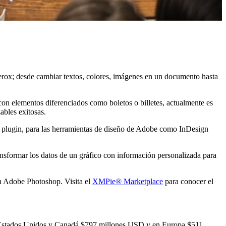
erox; desde cambiar textos, colores, imágenes en un documento hasta
 con elementos diferenciados como boletos o billetes, actualmente es
ables exitosas.
e plugin, para las herramientas de diseño de Adobe como InDesign
nsformar los datos de un gráfico con información personalizada para
en Adobe Photoshop. Visita el
XMPie® Marketplace
para conocer el
(Estados Unidos y Canadá $797 millones USD y en Europa $511