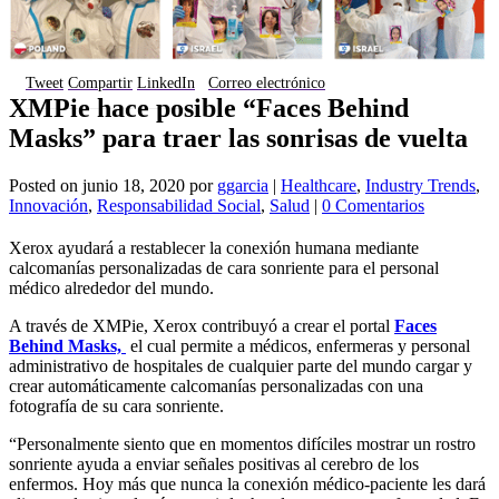
Tweet
Compartir
LinkedIn
Correo electrónico
XMPie hace posible “Faces Behind
Masks” para traer las sonrisas de vuelta
Posted on
junio 18, 2020
por
ggarcia
|
Healthcare
,
Industry Trends
,
Innovación
,
Responsabilidad Social
,
Salud
|
0 Comentarios
Xerox ayudará a restablecer la conexión humana mediante
calcomanías personalizadas de cara sonriente para el personal
médico alrededor del mundo.
A través de XMPie, Xerox contribuyó a crear el portal
Faces
Behind Masks,
el cual permite a médicos, enfermeras y personal
administrativo de hospitales de cualquier parte del mundo cargar y
crear automáticamente calcomanías personalizadas con una
fotografía de su cara sonriente.
“Personalmente siento que en momentos difíciles mostrar un rostro
sonriente ayuda a enviar señales positivas al cerebro de los
enfermos. Hoy más que nunca la conexión médico-paciente les dará