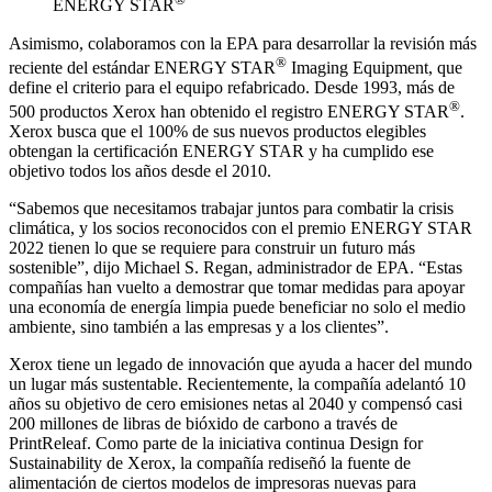
ENERGY STAR
Asimismo, colaboramos con la EPA para desarrollar la revisión más
®
reciente del estándar ENERGY STAR
Imaging Equipment, que
define el criterio para el equipo refabricado. Desde 1993, más de
®
500 productos Xerox han obtenido el registro ENERGY STAR
.
Xerox busca que el 100% de sus nuevos productos elegibles
obtengan la certificación ENERGY STAR y ha cumplido ese
objetivo todos los años desde el 2010.
“Sabemos que necesitamos trabajar juntos para combatir la crisis
climática, y los socios reconocidos con el premio ENERGY STAR
2022 tienen lo que se requiere para construir un futuro más
sostenible”, dijo Michael S. Regan, administrador de EPA. “Estas
compañías han vuelto a demostrar que tomar medidas para apoyar
una economía de energía limpia puede beneficiar no solo el medio
ambiente, sino también a las empresas y a los clientes”.
Xerox tiene un legado de innovación que ayuda a hacer del mundo
un lugar más sustentable. Recientemente, la compañía adelantó 10
años su objetivo de cero emisiones netas al 2040 y compensó casi
200 millones de libras de bióxido de carbono a través de
PrintReleaf. Como parte de la iniciativa continua Design for
Sustainability de Xerox, la compañía rediseñó la fuente de
alimentación de ciertos modelos de impresoras nuevas para