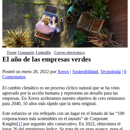
Tweet
Compartir
LinkedIn
Correo electrónico
El año de las empresas verdes
Posted on
enero 28, 2022
por
Xerox
|
Sostenibilidad
,
Tecnología
|
0
Comentarios
El cambio climático es un proceso cíclico natural que se ha visto
agravado por la acción humana y representa un desafío para las
empresas. En Xerox aceleramos nuestro objetivo de cero emisiones
para 2040, 10 años más rápido que la meta original.
Este esfuerzo se vio reflejado con un lugar en el listado de las “100
corporaciones más sostenibles en el mundo” de Corporate
Knights
[1]
por segundo año consecutivo. En 2022, obtuvimos el
lugar 26 del prestigioso índice. Se trata de un gran avance, pues el