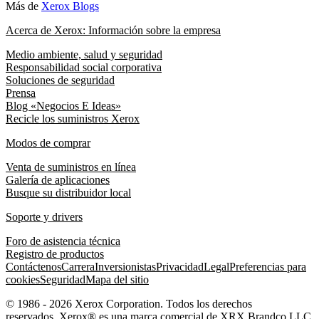
Más de
Xerox Blogs
Acerca de Xerox: Información sobre la empresa
Medio ambiente, salud y seguridad
Responsabilidad social corporativa
Soluciones de seguridad
Prensa
Blog «Negocios E Ideas»
Recicle los suministros Xerox
Modos de comprar
Venta de suministros en línea
Galería de aplicaciones
Busque su distribuidor local
Soporte y drivers
Foro de asistencia técnica
Registro de productos
Contáctenos
Carrera
Inversionistas
Privacidad
Legal
Preferencias para
cookies
Seguridad
Mapa del sitio
© 1986 - 2026 Xerox Corporation. Todos los derechos
reservados. Xerox® es una marca comercial de XRX Brandco LLC