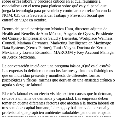
sobre estrés laboral y procesos críticos en el cual reunimos a
especialistas en el tema para platicar sobre qué es y el papel que
juega la tecnología para prevenirlo y controlarlo en relación con la
NOM. 035 de la Secretaría del Trabajo y Previsión Social que
entrará en vigor en octubre.
Dentro del panel participaron Mónica Ham, directora adjunta de
Health and Benefits de Aon México, Ángeles de Gyves, Presidente
del Consejo Empresarial de Salud y Bienestar, Workplace Wellness
Council, Mariana Cervantes, Marketing Intelligence en Maximage
Data Systems (Xerox Partner), Tania Vieyra, Doctora de Xerox
Mexicana y Lorena Escandón, MARCOM y Key Account Manager
en Xerox Mexicana.
La conversación inició con una pregunta básica ¿Qué es el estrés?
Las expertas lo definieron como los factores y síntomas fisiológicos
que un individuo presenta y manifiesta de diferentes formas
psicológicas y físicas, mismas que derivan en una ansiedad crónica o
aguda y desgaste laboral.
El estrés laboral es un efecto visible, existen causas que lo detonan,
se debe a un tema de demanda y capacidad. Las empresas deben
tomar en cuenta diferentes factores que afectan a la fuerza laboral en
tres sentidos: capital humano, liderazgo y balance vida personal y
profesional que propicien ambientes saludables para crear empatía,