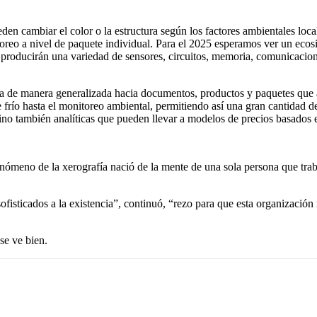
den cambiar el color o la estructura según los factores ambientales lo
itoreo a nivel de paquete individual. Para el 2025 esperamos ver un ec
ue producirán una variedad de sensores, circuitos, memoria, comunicacione
cia de manera generalizada hacia documentos, productos y paquetes que a
de frío hasta el monitoreo ambiental, permitiendo así una gran cantidad 
no también analíticas que pueden llevar a modelos de precios basados ​​
fenómeno de la xerografía nació de la mente de una sola persona que tr
fisticados a la existencia”, continuó, “rezo para que esta organización
se ve bien.