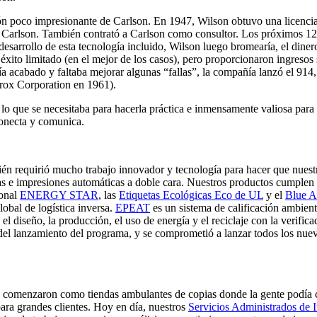
ión poco impresionante de Carlson. En 1947, Wilson obtuvo una licencia
de Carlson. También contrató a Carlson como consultor. Los próximos 1
 desarrollo de esta tecnología incluido, Wilson luego bromearía, el diner
xito limitado (en el mejor de los casos), pero proporcionaron ingresos 
bía acabado y faltaba mejorar algunas “fallas”, la compañía lanzó el 91
rox Corporation en 1961).
lo que se necesitaba para hacerla práctica e inmensamente valiosa para
conecta y comunica.
bién requirió mucho trabajo innovador y tecnología para hacer que nues
ias e impresiones automáticas a doble cara. Nuestros productos cumplen 
ional
ENERGY STAR
, las
Etiquetas Ecológicas Eco de UL
y el
Blue A
obal de logística inversa.
EPEAT
es un sistema de calificación ambient
el diseño, la producción, el uso de energía y el reciclaje con la verifi
del lanzamiento del programa, y ​​se comprometió a lanzar todos los nu
comenzaron como tiendas ambulantes de copias donde la gente podía c
para grandes clientes. Hoy en día, nuestros
Servicios Administrados de 