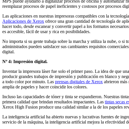
MPS puede ayudarlo a digitalizar procesos de oficina y automatizar flu
reemplazar procesos de papel ineficientes y costosos por procesos digit
Las aplicaciones en nuestras impresoras compatibles con la tecnolog
Aplicaciones de Xerox
ofrece una gran cantidad de tecnología de apli
hacer todo, desde escanear y convertir papel a los formatos necesario
es accesible, fácil de usar y rica en posibilidades.
No importa si su gente trabaja sobre la marcha y utiliza la nube, o si 
administrados pueden satisfacer sus cambiantes requisitos comerciales,
digital.
Nº 4: Impresión digital.
Inventar la impresora láser fue solo el primer paso. La idea de que 
producir grandes trabajos de impresión y publicación en blanco y neg
a todo color por minuto. Las
prensas digitales de Xerox
abrieron más 
amplia de papeles y hacer coincidir los colores.
Incluso las capacidades de tóner y tinta se expandieron. Nuestras tinta
primera calidad que brindan resultados impactantes. Las
tintas secas 
Xerox High Fusion produce una calidad similar a la de los papeles rev
La inteligencia artificial ha abierto nuevas y lucrativas fuentes de in
servicio de la máquina, la inteligencia artificial mejora la efectividad