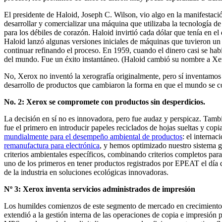
El presidente de Haloid, Joseph C. Wilson, vio algo en la manifestac
desarrollar y comercializar una máquina que utilizaba la tecnología 
para los débiles de corazón. Haloid invirtió cada dólar que tenía en el
Haloid lanzó algunas versiones iniciales de máquinas que tuvieron un é
continuar refinando el proceso. En 1959, cuando el dinero casi se ha
del mundo. Fue un éxito instantáneo. (Haloid cambió su nombre a Xe
No, Xerox no inventó la xerografía originalmente, pero sí inventamos 
desarrollo de productos que cambiaron la forma en que el mundo se 
No. 2: Xerox se compromete con productos sin desperdicios.
La decisión en sí no es innovadora, pero fue audaz y perspicaz. Tam
fue el primero en introducir papeles reciclados de hojas sueltas y cop
mundialmente para el desempeño ambiental de productos
: el internac
remanufactura para electrónica
, y hemos optimizado nuestro sistema gl
criterios ambientales específicos, combinando criterios completos para 
uno de los primeros en tener productos registrados por EPEAT el día 
de la industria en soluciones ecológicas innovadoras.
Nº 3: Xerox inventa servicios administrados de impresión
Los humildes comienzos de este segmento de mercado en crecimiento 
extendió a la gestión interna de las operaciones de copia e impresión 