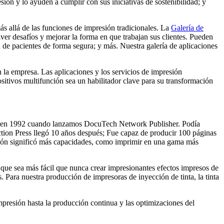
ión y lo ayuden a cumplir con sus iniciativas de sostenibilidad; y
 allá de las funciones de impresión tradicionales. La
Galería de
ver desafíos y mejorar la forma en que trabajan sus clientes. Pueden
 de pacientes de forma segura; y más. Nuestra galería de aplicaciones
en la empresa. Las aplicaciones y los servicios de impresión
ositivos multifunción sea un habilitador clave para su transformación
olidó en 1992 cuando lanzamos DocuTech Network Publisher. Podía
ction Press llegó 10 años después; Fue capaz de producir 100 páginas
ión significó más capacidades, como imprimir en una gama más
en que sea más fácil que nunca crear impresionantes efectos impresos de
s. Para nuestra producción de impresoras de inyección de tinta, la tinta
 impresión hasta la producción continua y las optimizaciones del