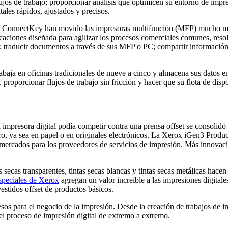
jos de trabajo; proporcionar análisis que optimicen su entorno de impres
ales rápidos, ajustados y precisos.
ía ConnectKey han movido las impresoras multifunción (MFP) mucho más
caciones diseñada para agilizar los procesos comerciales comunes, resol
s; traducir documentos a través de sus MFP o PC; compartir información
trabaja en oficinas tradicionales de nueve a cinco y almacena sus datos 
 proporcionar flujos de trabajo sin fricción y hacer que su flota de disp
una impresora digital podía competir contra una prensa offset se cons
ro, ya sea en papel o en originales electrónicos. La Xerox iGen3 Produ
mercados para los proveedores de servicios de impresión. Más innovac
s secas transparentes, tintas secas blancas y tintas secas metálicas hac
especiales de Xerox
agregan un valor increíble a las impresiones digitale
estidos offset de productos básicos.
gresos para el negocio de la impresión. Desde la creación de trabajos de
 del proceso de impresión digital de extremo a extremo.