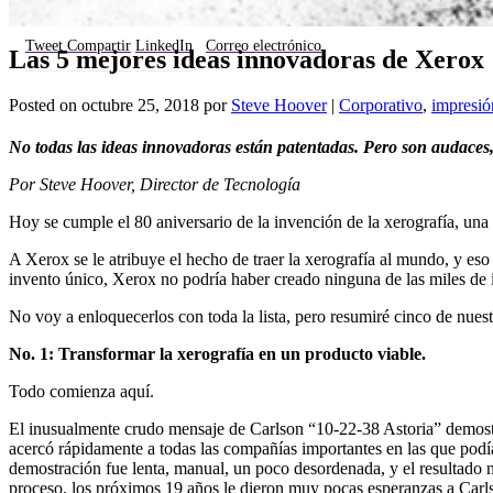
Tweet
Compartir
LinkedIn
Correo electrónico
Las 5 mejores ideas innovadoras de Xerox
Posted on
octubre 25, 2018
por
Steve Hoover
|
Corporativo
,
impresió
No todas las ideas innovadoras están patentadas. Pero son audaces
Por Steve Hoover, Director de Tecnología
Hoy se cumple el 80 aniversario de la invención de la xerografía, una 
A Xerox se le atribuye el hecho de traer la xerografía al mundo, y eso
invento único, Xerox no podría haber creado ninguna de las miles de i
No voy a enloquecerlos con toda la lista, pero resumiré cinco de nues
No. 1: Transformar la xerografía en un producto viable.
Todo comienza aquí.
El inusualmente crudo mensaje de Carlson “10-22-38 Astoria” demostr
acercó rápidamente a todas las compañías importantes en las que podía
demostración fue lenta, manual, un poco desordenada, y el resultado n
proceso, los próximos 19 años le dieron muy pocas esperanzas a Carl