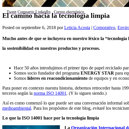
Tweet
Compartir
LinkedIn
Correo electrónico
El camino hacia la tecnología limpia
Posted on
septiembre 6, 2018
por
Leticia Acosta
|
Corporativo
,
Envir
Mucho antes de que se incluyera en nuestro léxico la “tecnologí
la sostenibilidad en nuestros productos y procesos.
Hace 50 años introdujimos el primer tipo de papel reciclado par
Somos socio fundador del programa
ENERGY STAR
para equ
Somos
líderes en reacondicionamiento
de equipos y en econom
Para poner en contexto nuestra historia, debemos retroceder hasta 199
terceros según la
norma ISO 14001
. (Y lo siguen siendo.)
Así es como comenzó lo que puede ser una conversación informal sob
medioambiental
. Para los propósitos de este blog, evitaré los tecnicis
Lo que la ISO 14001 hace por la tecnología limpia
La
Organización Internacional 