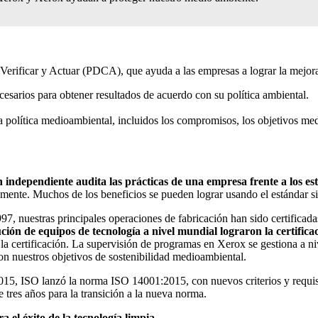
, Verificar y Actuar (PDCA), que ayuda a las empresas a lograr la mejor
ecesarios para obtener resultados de acuerdo con su política ambiental.
a política medioambiental, incluidos los compromisos, los objetivos medi
 independiente audita las prácticas de una empresa frente a los est
ente. Muchos de los beneficios se pueden lograr usando el estándar sin
7, nuestras principales operaciones de fabricación han sido certifica
ución de equipos de tecnología a nivel mundial lograron la certifica
la certificación. La supervisión de programas en Xerox se gestiona a niv
n nuestros objetivos de sostenibilidad medioambiental.
15, ISO lanzó la norma ISO 14001:2015, con nuevos criterios y requisito
 tres años para la transición a la nueva norma.
a el éxito de la tecnología limpia