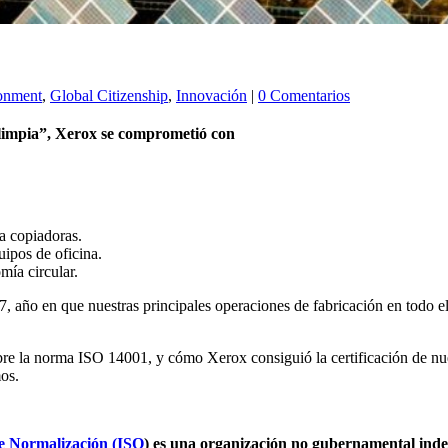
onment
,
Global Citizenship
,
Innovación
|
0 Comentarios
a limpia”, Xerox se comprometió con
a copiadoras.
ipos de oficina.
ía circular.
7, año en que nuestras principales operaciones de fabricación en todo e
re la norma ISO 14001, y cómo Xerox consiguió la certificación de nu
mos.
de Normalización (ISO
) es una organización no gubernamental inde