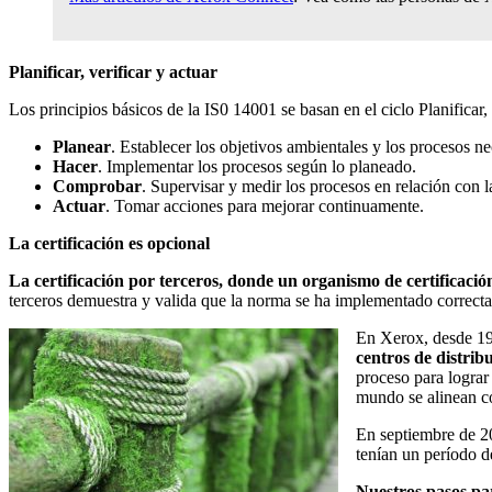
Planificar, verificar y actuar
Los principios básicos de la IS0 14001 se basan en el ciclo Planificar
Planear
. Establecer los objetivos ambientales y los procesos n
Hacer
. Implementar los procesos según lo planeado.
Comprobar
. Supervisar y medir los procesos en relación con l
Actuar
. Tomar acciones para mejorar continuamente.
La certificación es opcional
La certificación por terceros, donde un organismo de certificación
terceros demuestra y valida que la norma se ha implementado correctam
En Xerox, desde 199
centros de distrib
proceso para lograr 
mundo se alinean co
En septiembre de 20
tenían un período de
Nuestros pasos par