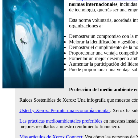
normas internacionales
, incluida
de tecnología, querrás ser una empr
Esta norma voluntaria, acordada int
organizaciones a:
Demostrar un compromiso con la m
Mejorar la identificación y gestión 
Demostrar el cumplimiento de la no
Proporcionar una ventaja competitiva
Fomentar un mejor desempeño ambien
Aumentar la participación del lide
Puede proporcionar una ventaja sobr
Protección del medio ambie
Raíces Sostenibles de Xerox: Una infografía que muestra có
Usted y Xerox: Permitir una economía circular
: Xerox ha sid
Las prácticas medioambientales preferibles
en nuestras instal
mejores resultados a nuestro rendimiento financiero.
Más artículos de Xerox Connect
: Vea cómo las personas de 