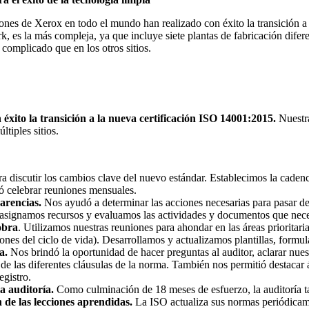
iones de Xerox en todo el mundo han realizado con éxito la transición 
 es la más compleja, ya que incluye siete plantas de fabricación diferen
complicado que en los otros sitios.
éxito la transición a la nueva certificación ISO 14001:2015.
Nuestra
ltiples sitios.
a discutir los cambios clave del nuevo estándar. Establecimos la cadenci
ó celebrar reuniones mensuales.
carencias.
Nos ayudó a determinar las acciones necesarias para pasar del
 asignamos recursos y evaluamos las actividades y documentos que nec
obra
. Utilizamos nuestras reuniones para ahondar en las áreas prioritaria
ones del ciclo de vida). Desarrollamos y actualizamos plantillas, formul
a.
Nos brindó la oportunidad de hacer preguntas al auditor, aclarar nues
e las diferentes cláusulas de la norma. También nos permitió destacar ár
egistro.
a auditoría.
Como culminación de 18 meses de esfuerzo, la auditoría ta
 de las lecciones aprendidas.
La ISO actualiza sus normas periódicam