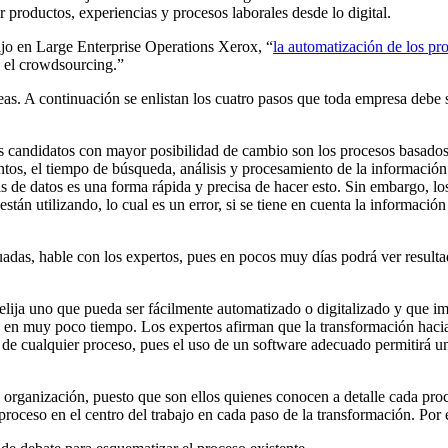
 productos, experiencias y procesos laborales desde lo digital.
ajo en Large Enterprise Operations Xerox, “
la automatización de los pr
 o el crowdsourcing.”
as. A continuación se enlistan los cuatro pasos que toda empresa debe se
 candidatos con mayor posibilidad de cambio son los procesos basados
ntos, el tiempo de búsqueda, análisis y procesamiento de la información 
s de datos es una forma rápida y precisa de hacer esto. Sin embargo, lo
tán utilizando, lo cual es un error, si se tiene en cuenta la información
adas, hable con los expertos, pues en pocos muy días podrá ver result
 elija uno que pueda ser fácilmente automatizado o digitalizado y que i
s en muy poco tiempo. Los expertos afirman que la transformación hacia
de cualquier proceso, pues el uso de un software adecuado permitirá u
a organización, puesto que son ellos quienes conocen a detalle cada pr
proceso en el centro del trabajo en cada paso de la transformación. Por