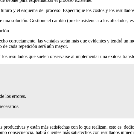
 de debate para esquematizar el proceso existente.
futuro y el esquema del proceso. Especifique los costos y los resultado
 una solución. Gestione el cambio (preste asistencia a los afectados, es
ución.
echo correctamente, las ventajas serán más que evidentes y tendrá́ un mét
o de cada repetición será aún mayor.
r los resultados que suelen observarse al implementar una exitosa trans
e los errores.
ecesarios.
 productivas y están más satisfechas con lo que realizan, esto es, ded
mo consecuencia, habrá clientes más satisfechos con resultados inmedi