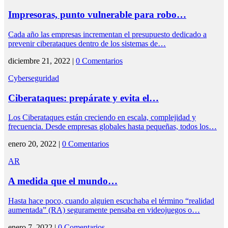
Impresoras, punto vulnerable para robo…
Cada año las empresas incrementan el presupuesto dedicado a
prevenir ciberataques dentro de los sistemas de…
diciembre 21, 2022 |
0 Comentarios
Cyberseguridad
Ciberataques: prepárate y evita el…
Los Ciberataques están creciendo en escala, complejidad y
frecuencia. Desde empresas globales hasta pequeñas, todos los…
enero 20, 2022 |
0 Comentarios
AR
A medida que el mundo…
Hasta hace poco, cuando alguien escuchaba el término “realidad
aumentada” (RA) seguramente pensaba en videojuegos o…
enero 7, 2022 |
0 Comentarios