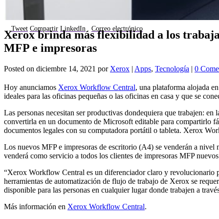
Tweet
Compartir
LinkedIn
Correo electrónico
Xerox brinda más flexibilidad a los traba
MFP e impresoras
Posted on
diciembre 14, 2021
por
Xerox
|
Apps
,
Tecnología
|
0 Comen
Hoy anunciamos
Xerox Workflow Central
, una plataforma alojada e
ideales para las oficinas pequeñas o las oficinas en casa y que se co
Las personas necesitan ser productivas dondequiera que trabajen: en la
convertirla en un documento de Microsoft editable para compartirlo fá
documentos legales con su computadora portátil o tableta. Xerox Work
Los nuevos MFP e impresoras de escritorio (A4) se venderán a nivel 
venderá como servicio a todos los clientes de impresoras MFP nuevos 
“Xerox Workflow Central es un diferenciador claro y revolucionario pa
herramientas de automatización de flujo de trabajo de Xerox se requ
disponible para las personas en cualquier lugar donde trabajen a travé
Más información en
Xerox Workflow Central
.