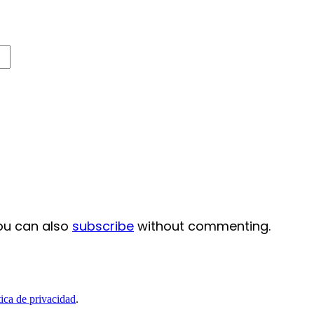
ou can also
subscribe
without commenting.
tica de privacidad
.