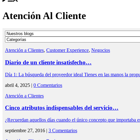
Atención Al Cliente
Atención a Clientes
,
Customer Experience
,
Negocios
Diario de un cliente insatisfecho…
Día 1: La búsqueda del proveedor ideal Tienes en las manos la pro
abril 4, 2025 |
0 Comentarios
Atención a Clientes
Cinco atributos indispensables del servicio…
¿Recuerdan aquellos días cuando el único concepto que importaba en 
septiembre 27, 2016 |
3 Comentarios