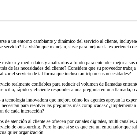
se a un entorno cambiante y dinámico del servicio al cliente, incluyendo
 servicio? La visión que manejan, sirve para mejorar la experiencia del
 rastrear y medir datos y analizarlos a fondo para entender mejor a su
rás de las necesidades del cliente? Considera que su proveedor trabaja pa
nalizar el servicio de tal forma que incluso anticipan sus necesidades?
vicio realmente confiables para reducir el volumen de llamadas entrantes
encillo, rápido y eficiente responder a una pregunta en una llamada, o
a tecnología innovadora que mejora cómo los agentes apoyan la experie
e necesitan para resolver las preguntas más complicadas? ¿Implementan e
an de cada interacción?
os de atención al cliente se ofrecen por canales digitales, multi canales
icio de outsourcing. Pero lo que sí sé es que era un entrenador que sab
 cualquier organización.