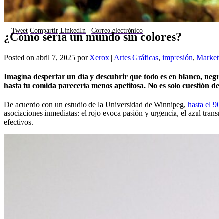
Tweet
Compartir
LinkedIn
Correo electrónico
¿Cómo sería un mundo sin colores?
Posted on
abril 7, 2025
por
Xerox
|
Artes Gráficas
,
impresión
,
Market
Imagina despertar un día y descubrir que todo es en blanco, negro 
hasta tu comida parecería menos apetitosa. No es solo cuestión de
De acuerdo con un estudio de la Universidad de Winnipeg,
hasta el 9
asociaciones inmediatas: el rojo evoca pasión y urgencia, el azul tran
efectivos.