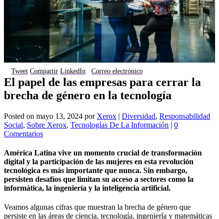
Tweet
Compartir
LinkedIn
Correo electrónico
El papel de las empresas para cerrar la
brecha de género en la tecnología
Posted on
mayo 13, 2024
por
Xerox
|
Diversidad
,
Responsabilidad
Social
,
Sobre Xerox
,
Tecnologías De La Información
|
0
Comentarios
América Latina vive un momento crucial de transformación
digital y la participación de las mujeres en esta revolución
tecnológica es más importante que nunca. Sin embargo,
persisten desafíos que limitan su acceso a sectores como la
informática, la ingeniería y la inteligencia artificial.
Veamos algunas cifras que muestran la brecha de género que
persiste en las áreas de ciencia, tecnología, ingeniería y matemáticas