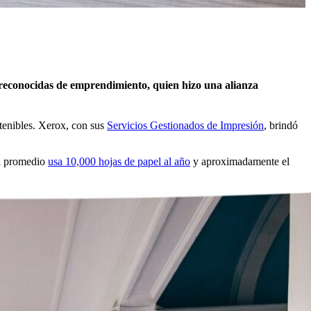
s reconocidas de emprendimiento, quien hizo una alianza
tenibles. Xerox, con sus
Servicios Gestionados de Impresión
, brindó
na promedio
usa 10,000 hojas de papel al año
y aproximadamente el