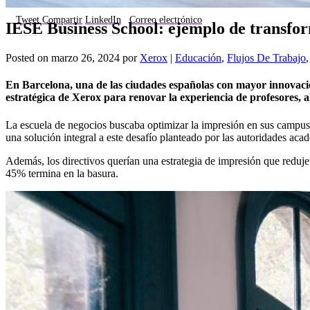
Tweet
Compartir
LinkedIn
Correo electrónico
IESE Business School: ejemplo de transfo
Posted on
marzo 26, 2024
por
Xerox
|
Educación
,
Flujos De Trabajo
En Barcelona, una de las ciudades españolas con mayor innovaci
estratégica de Xerox para renovar la experiencia de profesores, 
La escuela de negocios buscaba optimizar la impresión en sus campus
una solución integral a este desafío planteado por las autoridades aca
Además, los directivos querían una estrategia de impresión que reduj
45% termina en la basura.