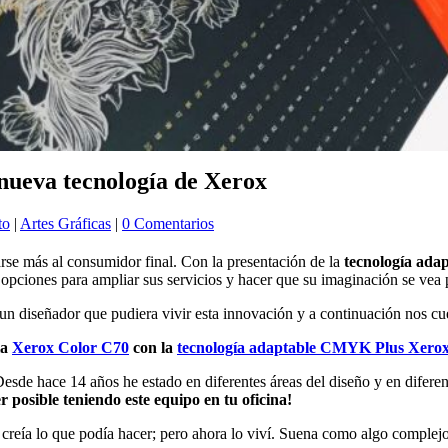
 nueva tecnología de Xerox
to
|
Artes Gráficas
|
0 Comentarios
rse más al consumidor final. Con la presentación de la
tecnología ad
as opciones para ampliar sus servicios y hacer que su imaginación se vea
 un diseñador que pudiera vivir esta innovación y a continuación nos c
la
Xerox
Color C70
con la
tecnología adaptable CMYK Plus Xero
Desde hace 14 años he estado en diferentes áreas del diseño y en difere
posible teniendo este equipo en tu oficina!
reía lo que podía hacer; pero ahora lo viví. Suena como algo complej