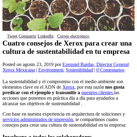
Tweet
Compartir
LinkedIn
Correo electrónico
Cuatro consejos de Xerox para crear una
cultura de sustentabilidad en tu empresa
Posted on
agosto 23, 2019
por
Ezequiel Bardas, Director General
Xerox Mexicana
|
Environment
,
Sostenibilidad
|
0 Comentarios
La sustentabilidad y el compromiso con el medio ambiente son
elementos clave en el ADN de
Xerox
, por esta razón
nos gusta
predicar con el ejemplo y transmitir a
nuestros clientes
las
acciones que ponemos en práctica día a día para ayudarlos a
alcanzar sus objetivos de sustentabilidad .
Con base en nuestra experiencia en arquitectura de soluciones y
servicios administrados de impresión
, te compartimos cuatro
consejos para crear una cultura de sustentabilidad en tu empresa:
Involucra a todos los colaboradores