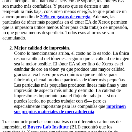
con el tiempo a una llamada al servicio de soporte, los tóneres EA
son mucho más confiables. Y puesto que se derriten a una
temperatura más baja, consumen menos energía, lo que produce un
ahorro promedio de
20% en gastos de energía
. Además, las
partículas de tóner más pequeñas en el tóner EA de Xerox permiten
que la impresora utilice menos tóner para cada trabajo de impresión,
lo que genera menos desperdicio. Todos esos ahorros se van
acumulando.
Mejor calidad de impresión.
Como lo mencionamos arriba, el costo no lo es todo. La única
responsabilidad del tóner es asegurar que la calidad de imagen
sea la mejor posible. El tóner EA súper fino de Xerox es el
estándar de oro en tóner, ya que produce una mayor calidad
gracias al exclusivo proceso químico que se utiliza para
fabricarlo, el cual produce partículas de tóner más pequeñas.
Las partículas más pequeñas producen líneas más finas y una
impresión de aspecto más nítido y definido. La calidad de
impresión es importante para el flujo de trabajo —si no
puedes leerlo, no puedes trabajar con él— pero es
especialmente importante para las compañías que
imprimen
sus propios materiales de mercadotecnia
.
Tras conducir pruebas comparativas con diferentes cartuchos de
impresión, el
Buyers Lab Institute
(BLI) encontró que los