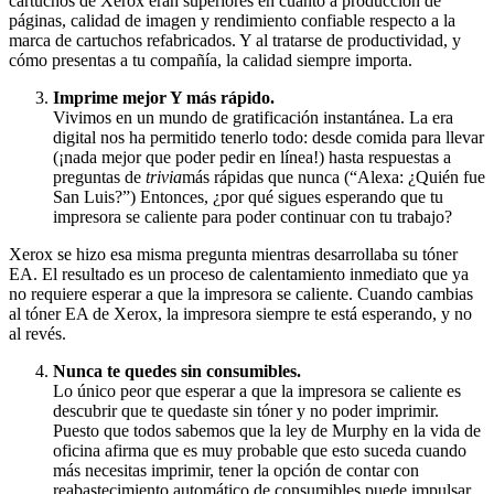
cartuchos de Xerox eran superiores en cuanto a producción de
páginas, calidad de imagen y rendimiento confiable respecto a la
marca de cartuchos refabricados. Y al tratarse de productividad, y
cómo presentas a tu compañía, la calidad siempre importa.
Imprime mejor Y más rápido.
Vivimos en un mundo de gratificación instantánea. La era
digital nos ha permitido tenerlo todo: desde comida para llevar
(¡nada mejor que poder pedir en línea!) hasta respuestas a
preguntas de
trivia
más rápidas que nunca (“Alexa: ¿Quién fue
San Luis?”) Entonces, ¿por qué sigues esperando que tu
impresora se caliente para poder continuar con tu trabajo?
Xerox se hizo esa misma pregunta mientras desarrollaba su tóner
EA. El resultado es un proceso de calentamiento inmediato que ya
no requiere esperar a que la impresora se caliente. Cuando cambias
al tóner EA de Xerox, la impresora siempre te está esperando, y no
al revés.
Nunca te quedes sin consumibles.
Lo único peor que esperar a que la impresora se caliente es
descubrir que te quedaste sin tóner y no poder imprimir.
Puesto que todos sabemos que la ley de Murphy en la vida de
oficina afirma que es muy probable que esto suceda cuando
más necesitas imprimir, tener la opción de contar con
reabastecimiento automático de consumibles puede impulsar