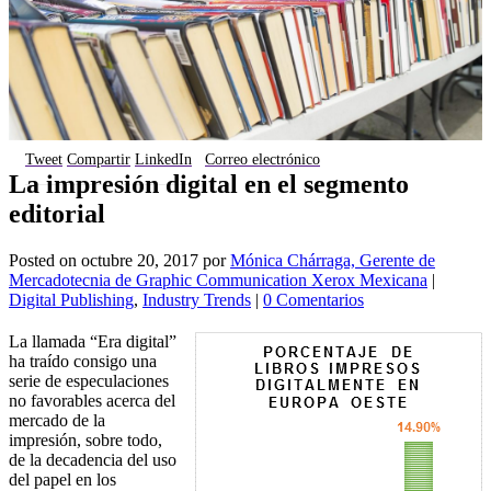
Tweet
Compartir
LinkedIn
Correo electrónico
La impresión digital en el segmento
editorial
Posted on
octubre 20, 2017
por
Mónica Chárraga, Gerente de
Mercadotecnia de Graphic Communication Xerox Mexicana
|
Digital Publishing
,
Industry Trends
|
0 Comentarios
La llamada “Era digital”
ha traído consigo una
serie de especulaciones
no favorables acerca del
mercado de la
impresión, sobre todo,
de la decadencia del uso
del papel en los