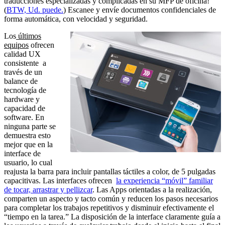
traducciones especializadas y complicadas en su MFP de oficina!
(
BTW, Ud. puede.
) Escanee y envíe documentos confidenciales de
forma automática, con velocidad y seguridad.
Los
últimos
equipos
ofrecen
calidad UX
consistente a
través de un
balance de
tecnología de
hardware y
capacidad de
software. En
ninguna parte se
demuestra esto
mejor que en la
interface de
usuario, lo cual
reajusta la barra para incluir pantallas táctiles a color, de 5 pulgadas
capacitivas. Las interfaces ofrecen
la experiencia “móvil” familiar
de tocar, arrastrar y pellizcar
. Las Apps orientadas a la realización,
comparten un aspecto y tacto común y reducen los pasos necesarios
para completar los trabajos repetitivos y disminuir efectivamente el
“tiempo en la tarea.” La disposición de la interface claramente guía a