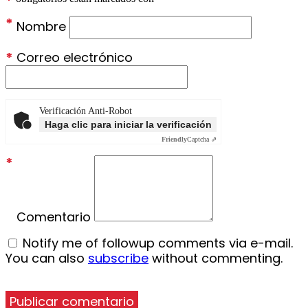
*
*
Nombre
*
Correo electrónico
Verificación Anti-Robot
Haga clic para iniciar la verificación
Friendly
Captcha ⇗
*
Comentario
Notify me of followup comments via e-mail.
You can also
subscribe
without commenting.