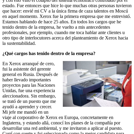
y con ello vino el colapso del sistema económico controlado por el
estado. Fue entonces que hice lo que muchas otras personas tuvieron
que hacer: envié mi CV a la única firma de caza talentos en Moscú
en aquel momento. Xerox fue la primera empresa que me entrevistó.
Estamos hablando de hace 25 años. En todos los cargos que he
tenido dentro de la empresa, he vuelto a mis antecedentes
profesionales, por ejemplo, cuando me toca hablar ante clientes u
otro tipo de interlocutores acerca del planteamiento de Xerox hacia
la sustentabilidad.
¿Qué cargos has tenido dentro de la empresa?
En Xerox arranqué de cero,
fui la asistente del gerente
general en Rusia. Después de
haber llevado importantes
proyectos para las Naciones
Unidas, fue una experiencia
aleccionadora. Sin embargo,
se trató de un puesto que me
ayudó a aprender y crecer.
Mi jefe me mandó en un
viaje al corporativo de Xerox en Europa, concretamente en
Inglaterra, y estando allá, conocí los planes de la compañía por
desarrollar una red ambiental, y me invitaron a aplicar al puesto.
Corrí con suerte y fui seleccionada como la mejor candidata para