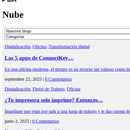
Nube
Digitalización
,
Oficina
,
Transformación digital
Las 5 apps de ConnectKey…
En una oficina moderna, el tiempo es un recurso tan valioso como l
septiembre 22, 2025 |
0 Comentarios
Digitalización
,
Flujos de Trabajo
,
Oficina
¿Tu impresora solo imprime? Entonces…
Imagínate que estás por salir a una junta de trabajo y te das cuenta
junio 2, 2025 |
0 Comentarios