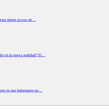
resas tienen acceso de…
far en la nueva realidad? El…
anera en que trabajamos no…