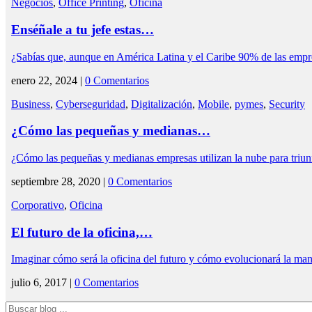
Negocios
,
Office Printing
,
Oficina
Enséñale a tu jefe estas…
¿Sabías que, aunque en América Latina y el Caribe 90% de las emp
enero 22, 2024 |
0 Comentarios
Business
,
Cyberseguridad
,
Digitalización
,
Mobile
,
pymes
,
Security
¿Cómo las pequeñas y medianas…
¿Cómo las pequeñas y medianas empresas utilizan la nube para triun
septiembre 28, 2020 |
0 Comentarios
Corporativo
,
Oficina
El futuro de la oficina,…
Imaginar cómo será la oficina del futuro y cómo evolucionará la m
julio 6, 2017 |
0 Comentarios