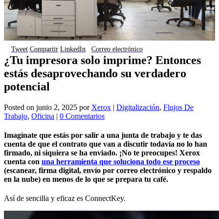
Tweet
Compartir
LinkedIn
Correo electrónico
¿Tu impresora solo imprime? Entonces
estás desaprovechando su verdadero
potencial
Posted on
junio 2, 2025
por
Xerox
|
Digitalización
,
Flujos De
Trabajo
,
Oficina
|
0 Comentarios
Imagínate que estás por salir a una junta de trabajo y te das
cuenta de que el contrato que van a discutir todavía no lo han
firmado, ni siquiera se ha enviado. ¡No te preocupes! Xerox
cuenta con
una herramienta que soluciona todo ese proceso
(escanear, firma digital, envío por correo electrónico y respaldo
en la nube) en menos de lo que se prepara tu café.
Así de sencilla y eficaz es ConnectKey.