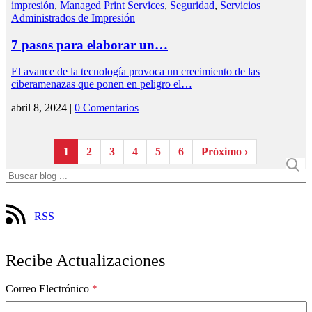
impresión
,
Managed Print Services
,
Seguridad
,
Servicios
Administrados de Impresión
7 pasos para elaborar un…
El avance de la tecnología provoca un crecimiento de las
ciberamenazas que ponen en peligro el…
abril 8, 2024 |
0 Comentarios
1
2
3
4
5
6
Próximo ›
RSS
Recibe Actualizaciones
Correo Electrónico
*