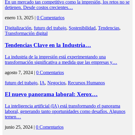
En un mercado tan competitivo como la impresión, los retos no se
detienen. Desde costos crecientes…
enero 13, 2025 |
0 Comentarios
Digitalización
,
futuro del trabajo
,
Sostenibilidad
,
Tendencias
,
Transformación digital
Tendencias Clave en la Industria…
La industria de la impresión está experimentando una
transformación significativa a medida que las empresas y…
agosto 7, 2024 |
0 Comentarios
futuro del trabajo
,
IA
,
Negocios
,
Recursos Humanos
El nuevo panorama laboral: Xerox…
La inteligencia artificial (IA) está transformando el panorama
laboral, generando tanto oportunidades como desafíos. Algunos
temen…
junio 25, 2024 |
0 Comentarios