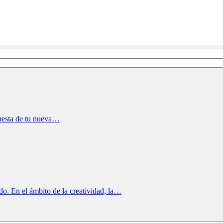
puesta de tu nueva…
do. En el ámbito de la creatividad, la…