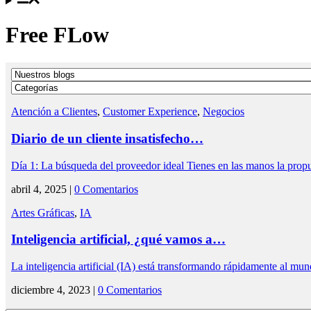
Free FLow
Atención a Clientes
,
Customer Experience
,
Negocios
Diario de un cliente insatisfecho…
Día 1: La búsqueda del proveedor ideal Tienes en las manos la pro
abril 4, 2025 |
0 Comentarios
Artes Gráficas
,
IA
Inteligencia artificial, ¿qué vamos a…
La inteligencia artificial (IA) está transformando rápidamente al mun
diciembre 4, 2023 |
0 Comentarios