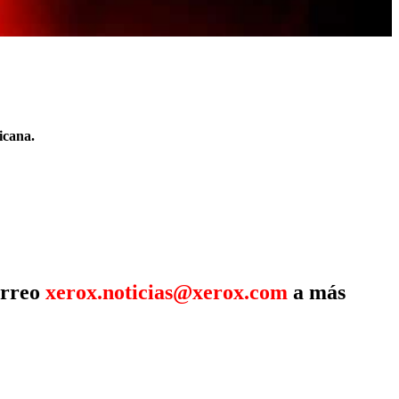
icana.
orreo
xerox.noticias@xerox.com
a más