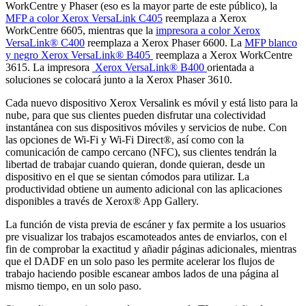
WorkCentre y Phaser (eso es la mayor parte de este público), la
MFP a color Xerox VersaLink C405
reemplaza a Xerox
WorkCentre 6605, mientras que la
impresora a color Xerox
VersaLink® C400
reemplaza a Xerox Phaser 6600. La
MFP blanco
y negro Xerox VersaLink® B405
reemplaza a Xerox WorkCentre
3615. La impresora
Xerox VersaLink® B400
orientada a
soluciones se colocará junto a la Xerox Phaser 3610.
Cada nuevo dispositivo Xerox Versalink es móvil y está listo para la
nube, para que sus clientes pueden disfrutar una colectividad
instantánea con sus dispositivos móviles y servicios de nube. Con
las opciones de Wi-Fi y Wi-Fi Direct®, así como con la
comunicación de campo cercano (NFC), sus clientes tendrán la
libertad de trabajar cuando quieran, donde quieran, desde un
dispositivo en el que se sientan cómodos para utilizar. La
productividad obtiene un aumento adicional con las aplicaciones
disponibles a través de Xerox® App Gallery.
La función de vista previa de escáner y fax permite a los usuarios
pre visualizar los trabajos escamoteados antes de enviarlos, con el
fin de comprobar la exactitud y añadir páginas adicionales, mientras
que el DADF en un solo paso les permite acelerar los flujos de
trabajo haciendo posible escanear ambos lados de una página al
mismo tiempo, en un solo paso.