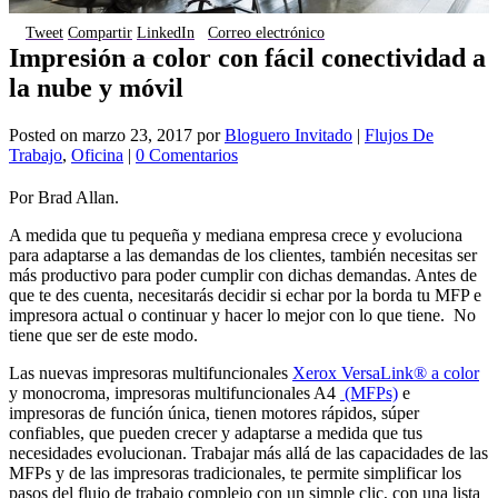
Tweet
Compartir
LinkedIn
Correo electrónico
Impresión a color con fácil conectividad a
la nube y móvil
Posted on
marzo 23, 2017
por
Bloguero Invitado
|
Flujos De
Trabajo
,
Oficina
|
0 Comentarios
Por Brad Allan.
A medida que tu pequeña y mediana empresa crece y evoluciona
para adaptarse a las demandas de los clientes, también necesitas ser
más productivo para poder cumplir con dichas demandas. Antes de
que te des cuenta, necesitarás decidir si echar por la borda tu MFP e
impresora actual o continuar y hacer lo mejor con lo que tiene. No
tiene que ser de este modo.
Las nuevas impresoras multifuncionales
Xerox VersaLink® a color
y monocroma, impresoras multifuncionales A4
(MFPs)
e
impresoras de función única, tienen motores rápidos, súper
confiables, que pueden crecer y adaptarse a medida que tus
necesidades evolucionan. Trabajar más allá de las capacidades de las
MFPs y de las impresoras tradicionales, te permite simplificar los
pasos del flujo de trabajo complejo con un simple clic, con una lista