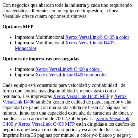
Con negocios que abarcan toda la industria y cada uno requiriendo
características diferentes en un equipo de impresión, la línea
Versalink ofrece cuatro opciones distintivas:
Opciones MFP
Impresora Multifuncional
Xerox VersaLink® C405 a color
Impresora Multifuncional
Xerox VersaLink® B405
Monocolor
Opciones de impresoras precargadas
Impresora
Xerox VersaLink® C400 a color
Impresora
Xerox VersaLink® B400 monocolor
Cada equipo está construido para velocidad y confiabilidad– de
forma que tendrás más disponibilidad y menos gasto como
resultado. Las impresoras
Xerox VersaLink B405 MFP
y
Xerox
VersaLink B400
también gozan de calidad de papel superior y alta
capacidad de papel con una salida sólida de hasta 47 páginas por
minuto, junto con una capacidad extra alta de cartuchos de tóner, y
bandejas con capacidad de 700-2,350 hojas. La
Xerox VersaLink
C400
y
Xerox VersaLink C405 MFP
están dirigidas a los dueños de
negocios que buscan un color superior y escaneo de dos caras.
Imprime hasta 36 páginas por minuto, a color y/o blanco y negro y