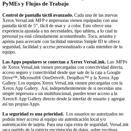
PyMEs y Flujos de Trabajo
Control de pantalla táctil avanzado.
Cada una de las nuevas
Xerox VersaLink MFP e impresoras vienen equipadas con una
pantalla táctil de 5”, fácil de usar y a color. Esto ofrece una
experiencia ajustada a tus necesidades, tipo tableta, a lo cual tu
personal ya está cómodamente acostumbrado. Toca, arrastra y
aprieta para acercarte con facilidad mientras Simple ID te ofrece
seguridad, facilidad y acceso personalizado a cada miembro de tu
equipo.
Las Apps populares se conectan a Xerox VersaLink.
Las MFPs
de Xerox VersaLink vienen precargadas con conectividad directa,
acceso seguro y conectividad desde que sale de la caja a Google
Drive™, Microsoft® OneDrive®, DropBox™ y la Xerox App
Gallery. Los equipos Xerox VersaLink vienen precargadas con la
Xerox App Gallery. Así, independientemente de si necesitas una
simple impresora o un multifuncional, puedes tener acceso a la
Xerox® App Gallery directo desde la interfaz de usuario y agregar
así tus propias Apps.
La seguridad es una prioridad.
Los usuarios no autorizados no
podrán tener acceso al equipo sin autenticación local y/o
autenticación de tarjeta. Para una capa extra de seguridad, VersaLink
saca partido de la estricta encriptación de datos, sobre escritura