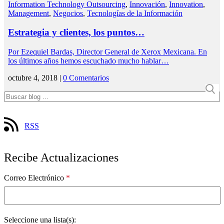
Information Technology Outsourcing
,
Innovación
,
Innovation
,
Management
,
Negocios
,
Tecnologías de la Información
Estrategia y clientes, los puntos…
Por Ezequiel Bardas, Director General de Xerox Mexicana. En
los últimos años hemos escuchado mucho hablar…
octubre 4, 2018 |
0 Comentarios
RSS
Recibe Actualizaciones
Correo Electrónico
*
Seleccione una lista(s):