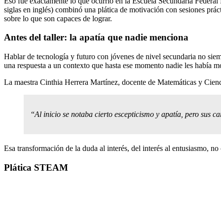
Eso fue exactamente lo que ocurrió en la Escuela Secundaria Federal 
siglas en inglés) combinó una plática de motivación con sesiones práct
sobre lo que son capaces de lograr.
Antes del taller: la apatía que nadie menciona
Hablar de tecnología y futuro con jóvenes de nivel secundaria no siem
una respuesta a un contexto que hasta ese momento nadie les había m
La maestra Cinthia Herrera Martínez, docente de Matemáticas y Cienci
“
Al inicio se notaba cierto escepticismo y apatía, pero sus
Esa transformación de la duda al interés, del interés al entusiasmo, n
Plática STEAM