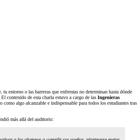
e, tu entorno o las barreras que enfrentas no determinan hasta dónde
El contenido de esta charla estuvo a cargo de las
Ingenieras
to como algo alcanzable e indispensable para todos los estudiantes tras
ndió más allá del auditorio:
 motivar a los alumnos a cumplir sus sueños, plantearse metas