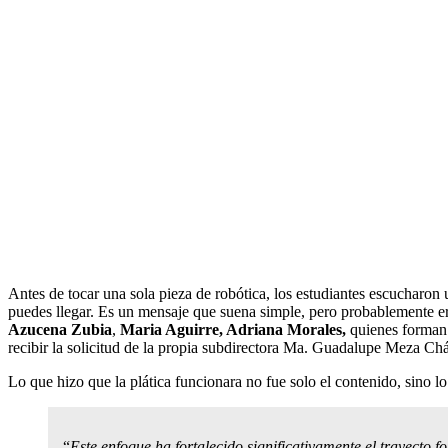
Antes de tocar una sola pieza de robótica, los estudiantes escucharon 
puedes llegar. Es un mensaje que suena simple, pero probablemente er
Azucena Zubia
,
Maria Aguirre, Adriana Morales,
quienes forman 
recibir la solicitud de la propia subdirectora Ma. Guadalupe Meza Chá
Lo que hizo que la plática funcionara no fue solo el contenido, sino lo
“
Este enfoque ha fortalecido significativamente el trayecto f