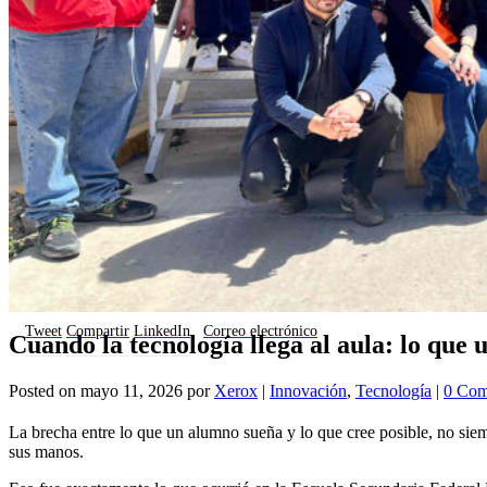
Tweet
Compartir
LinkedIn
Correo electrónico
Cuando la tecnología llega al aula: lo qu
Posted on
mayo 11, 2026
por
Xerox
|
Innovación
,
Tecnología
|
0 Com
La brecha entre lo que un alumno sueña y lo que cree posible, no siemp
sus manos.