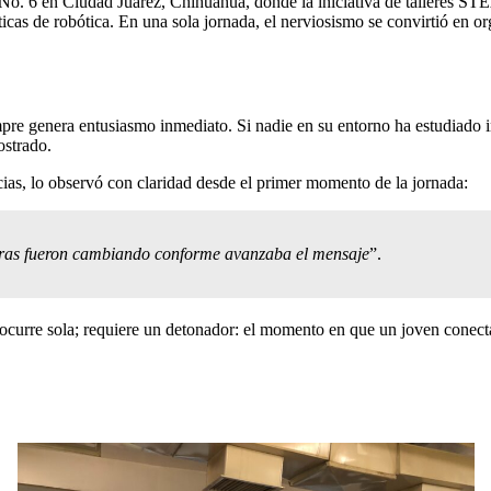
No. 6 en Ciudad Juarez, Chihuahua, donde la iniciativa de talleres ST
icas de robótica. En una sola jornada, el nerviosismo se convirtió en or
pre genera entusiasmo inmediato. Si nadie en su entorno ha estudiado ing
ostrado.
as, lo observó con claridad desde el primer momento de la jornada:
 caras fueron cambiando conforme avanzaba el mensaje
”.
o ocurre sola; requiere un detonador: el momento en que un joven conecta