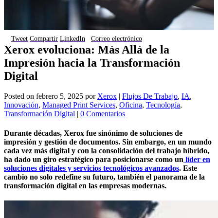
Tweet
Compartir
LinkedIn
Correo electrónico
Xerox evoluciona: Más Allá de la
Impresión hacia la Transformación
Digital
Posted on
febrero 5, 2025
por
Xerox
|
Flujos De Trabajo
,
IA
,
Innovación
,
Managed Print Services
,
Oficina
,
Tecnología
,
Transformación Digital
|
0 Comentarios
Durante décadas, Xerox fue sinónimo de soluciones de
impresión y gestión de documentos. Sin embargo, en un mundo
cada vez más digital y con la consolidación del trabajo híbrido,
ha dado un giro estratégico para posicionarse como un
líder en
soluciones digitales y servicios tecnológicos avanzados
. Este
cambio no solo redefine su futuro, también el panorama de la
transformación digital en las empresas modernas.