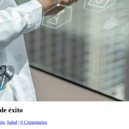
de éxito
ión
,
Salud
|
0 Comentarios