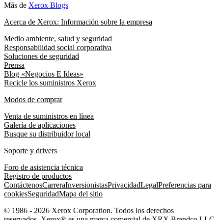
Más de
Xerox Blogs
Acerca de Xerox: Información sobre la empresa
Medio ambiente, salud y seguridad
Responsabilidad social corporativa
Soluciones de seguridad
Prensa
Blog «Negocios E Ideas»
Recicle los suministros Xerox
Modos de comprar
Venta de suministros en línea
Galería de aplicaciones
Busque su distribuidor local
Soporte y drivers
Foro de asistencia técnica
Registro de productos
Contáctenos
Carrera
Inversionistas
Privacidad
Legal
Preferencias para
cookies
Seguridad
Mapa del sitio
© 1986 - 2026 Xerox Corporation. Todos los derechos
reservados. Xerox® es una marca comercial de XRX Brandco LLC