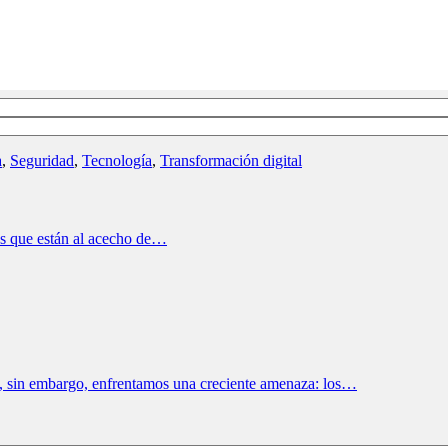
a
,
Seguridad
,
Tecnología
,
Transformación digital
cos que están al acecho de…
s, sin embargo, enfrentamos una creciente amenaza: los…